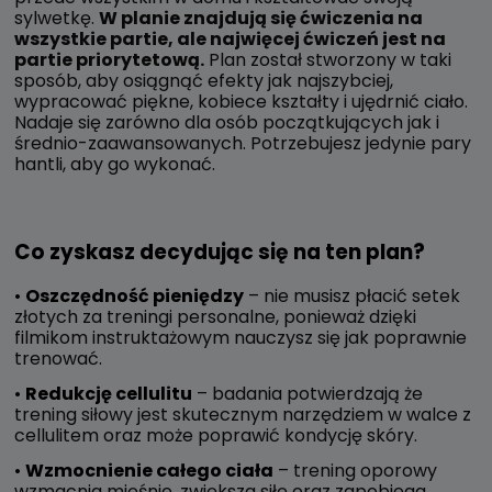
sylwetkę.
W planie znajdują się ćwiczenia na
wszystkie partie, ale najwięcej ćwiczeń jest na
partie priorytetową.
Plan został stworzony w taki
sposób, aby osiągnąć efekty jak najszybciej,
wypracować piękne, kobiece kształty i ujędrnić ciało.
Nadaje się zarówno dla osób początkujących jak i
średnio-zaawansowanych. Potrzebujesz jedynie pary
hantli, aby go wykonać.
Co zyskasz decydując się na ten plan?
•
Oszczędność pieniędzy
– nie musisz płacić setek
złotych za treningi personalne, ponieważ dzięki
filmikom instruktażowym nauczysz się jak poprawnie
trenować.
•
Redukcję cellulitu
– badania potwierdzają że
trening siłowy jest skutecznym narzędziem w walce z
cellulitem oraz może poprawić kondycję skóry.
•
Wzmocnienie całego ciała
– trening oporowy
wzmacnia mięśnie, zwiększa siłę oraz zapobiega