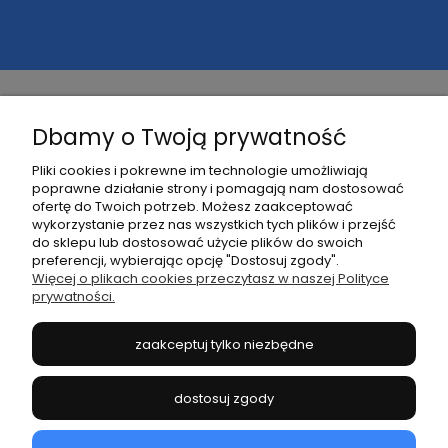
Dbamy o Twoją prywatność
Pomoc
Pliki cookies i pokrewne im technologie umożliwiają
poprawne działanie strony i pomagają nam dostosować
Kontakt
ofertę do Twoich potrzeb. Możesz zaakceptować
wykorzystanie przez nas wszystkich tych plików i przejść
do sklepu lub dostosować użycie plików do swoich
Moje konto
preferencji, wybierając opcję "Dostosuj zgody".
Więcej o plikach cookies przeczytasz w naszej Polityce
prywatności.
Płatności i dostawa
zaakceptuj tylko niezbędne
Informacje
dostosuj zgody
O mnie