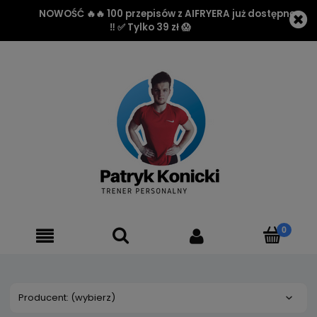
🎁 Przy zakupach za minimum 100 zł ✅ DODATKOWE
30% rabatu 🔥
Producent: (wybierz)