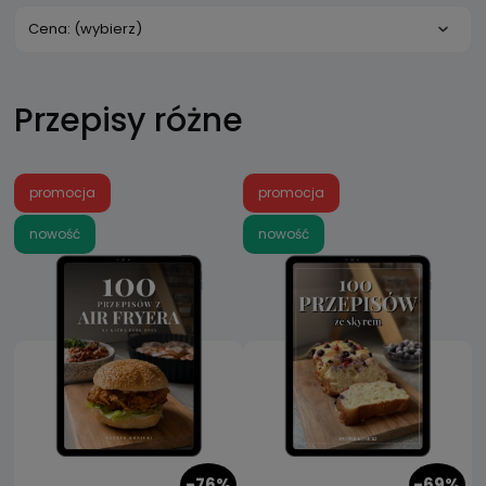
Cena: (wybierz)
Przepisy różne
promocja
promocja
nowość
nowość
-76%
-69%