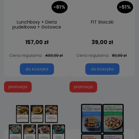
-61%
-51%
Lunchboxy + Dieta
FIT Słoiczki
pudełkowa + Gotowce
157,00 zł
39,00 zł
Cena regularna:
Cena regularna:
400,00 zł
80,00 zł
do koszyka
do koszyka
promocja
promocja