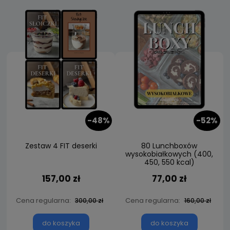
-48%
-52%
Zestaw 4 FIT deserki
80 Lunchboxów
wysokobiałkowych (400,
450, 550 kcal)
157,00 zł
77,00 zł
Cena regularna:
Cena regularna:
300,00 zł
160,00 zł
do koszyka
do koszyka