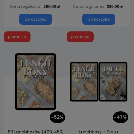
Cena regularna:
Cena regularna:
260,00 zł
330,00 zł
do koszyka
do koszyka
promocja
promocja
-52%
-47%
80 Lunchboxów (400, 450,
Lunchboxy + Dieta