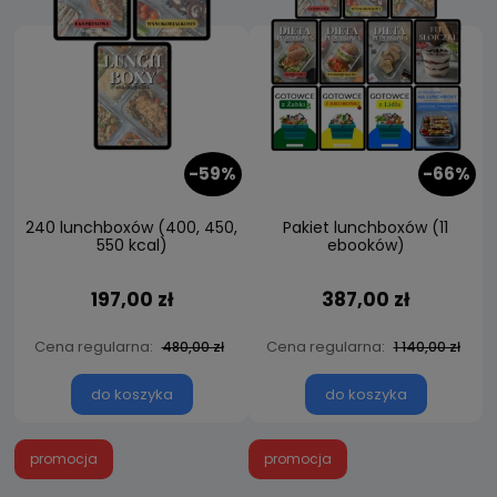
-59%
-66%
240 lunchboxów (400, 450,
Pakiet lunchboxów (11
550 kcal)
ebooków)
197,00 zł
387,00 zł
Cena regularna:
Cena regularna:
480,00 zł
1 140,00 zł
do koszyka
do koszyka
promocja
promocja