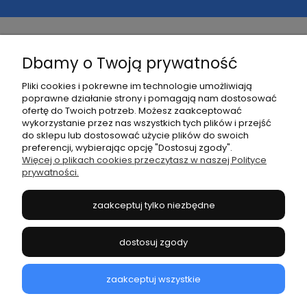
Dbamy o Twoją prywatność
Pomoc
Pliki cookies i pokrewne im technologie umożliwiają
poprawne działanie strony i pomagają nam dostosować
Kontakt
ofertę do Twoich potrzeb. Możesz zaakceptować
wykorzystanie przez nas wszystkich tych plików i przejść
do sklepu lub dostosować użycie plików do swoich
Moje konto
preferencji, wybierając opcję "Dostosuj zgody".
Więcej o plikach cookies przeczytasz w naszej Polityce
prywatności.
Płatności i dostawa
zaakceptuj tylko niezbędne
Informacje
dostosuj zgody
O mnie
zaakceptuj wszystkie