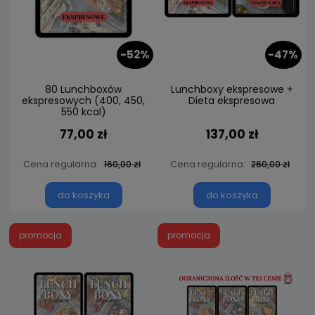
-52%
-47%
80 Lunchboxów
Lunchboxy ekspresowe +
ekspresowych (400, 450,
Dieta ekspresowa
550 kcal)
77,00 zł
137,00 zł
Cena regularna:
Cena regularna:
160,00 zł
260,00 zł
do koszyka
do koszyka
promocja
promocja