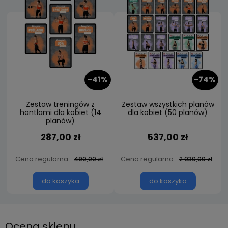
-41%
-74%
Zestaw treningów z
Zestaw wszystkich planów
hantlami dla kobiet (14
dla kobiet (50 planów)
planów)
287,00 zł
537,00 zł
Cena regularna:
Cena regularna:
490,00 zł
2 030,00 zł
do koszyka
do koszyka
Ocena sklepu