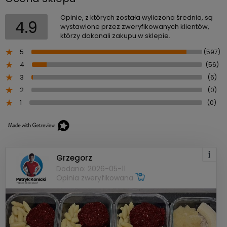
Opinie, z których została wyliczona średnia, są
4.9
wystawione przez zweryfikowanych klientów,
którzy dokonali zakupu w sklepie.
5
(597)
4
(56)
3
(6)
2
(0)
1
(0)
Grzegorz
Dodano: 2026-05-11
Opinia zweryfikowana