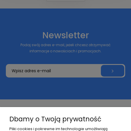
Newsletter
Podaj swój adres e-mail, jeżeli chcesz otrzymywać
informacje o nowościach i promocjach.
Dbamy o Twoją prywatność
Pomoc
Pliki cookies i pokrewne im technologie umożliwiają